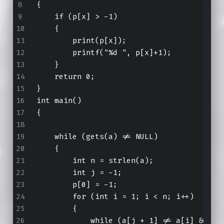
{
    if (p[x] > -1)
    {
        print(p[x]);
        printf("%d ", p[x]+1);
    }
    return 0;
}
int main()
{
    while (gets(a) != NULL)
    {
        int n = strlen(a);
        int j = -1;
        p[0] = -1;
        for (int i = 1; i < n; i++)
        {
            while (a[j + 1] != a[i] && j 