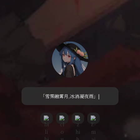
「雪霁融雾月,冰消凝夜雨」
|