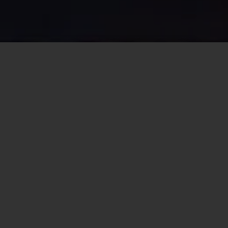
Article
发布于 16 天前
想法
边界
从入职到现在也半年多了，回看了一下也有半年多没更新了。最近
兴致来了，稍微优化了一下前端页面的展示和服务器的性能，也趁
这个机会稍微写 …
发布于 2025-11-05
1366 热度
无~
想法
765 字
3 分钟