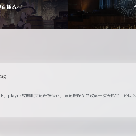
地直播流程
下，player数据删完记得按保存，忘记按保存导致第一次没搞定，还以