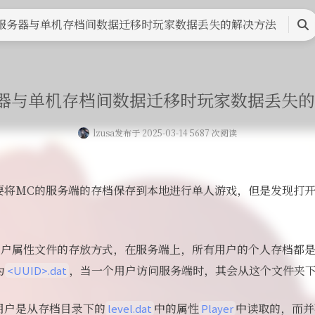
页
留言板
友人帐
一言
归档
关于
服务器与单机存档间数据迁移时玩家数据丢失的解决方法
搜
索
器与单机存档间数据迁移时玩家数据丢失
lzusa
发布于 2025-03-14 5687 次阅读
要将MC的服务端的存档保存到本地进行单人游戏，但是发现打
用户属性文件的存放方式，在服务端上，所有用户的个人存档都
为
，当一个用户访问服务端时，其会从这个文件夹
<UUID>.dat
用户是从存档目录下的
中的属性
中读取的，而并
level.dat
Player