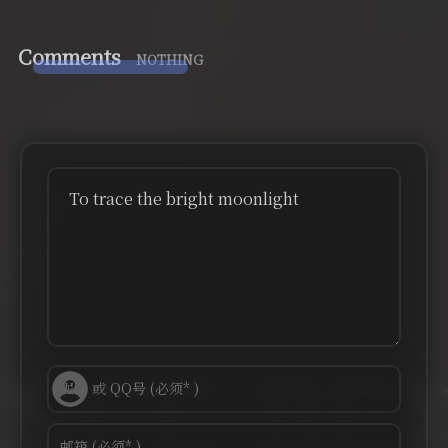
Comments
NOTHING
To trace the bright moonlight