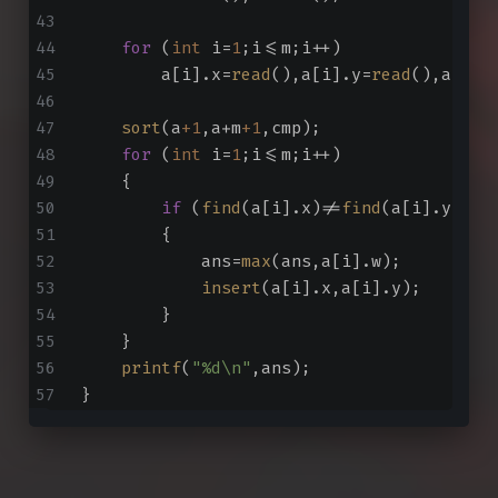
for
 (
int
 i=
1
;i<=m;i++)
        a[i].x=
read
(),a[i].y=
read
(),a[i].
sort
(a
+1
,a+m
+1
,cmp);
for
 (
int
 i=
1
;i<=m;i++)
    {
if
 (
find
(a[i].x)!=
find
(a[i].y))
        {
            ans=
max
(ans,a[i].w);
insert
(a[i].x,a[i].y);
        }
    }
printf
(
"%d\n"
,ans);
}