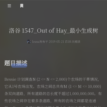
登录
首页
洛谷 1547_Out of Hay_最小生成树
留言板
lzusa
发布于 2019-05-21 1518 次阅读
友人帐
一言
题目描述
归档
关于
Bessie 计划调查N (2 <= N <= 2,000)个农场的干草情况，
它从1号农场出发。农场之间总共有M (1 <= M <= 10,000)
条双向道路，所有道路的总长度不超过1,000,000,000。有
些农场之间存在着多条道路，所有的农场之间都是连通