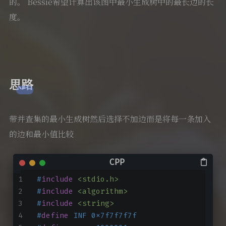
的。 Bessie希望计算出该图中最小生成树中的最长边的长
度。
思路
带并查集的最小生成树然后选择不加边而是将每一条加入
的边和最小值比较
#
include
<stdio.h>
#
include
<algorithm>
#
include
<string>
#
define
 INF 0x7f7f7f7f