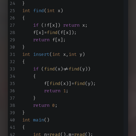
}
int
find
(
int
 x)
{
if
 (!f[x]) 
return
 x;
    f[x]=
find
(f[x]);
return
 f[x];
}
int
insert
(
int
 x,
int
 y)
{
if
 (
find
(x)!=
find
(y))
    {
        f[
find
(x)]=
find
(y);
return
1
;
    }
return
0
;
}
int
main
()
{
int
 n=
read
(),m=
read
();