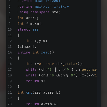
#
define
 maxn 1000001
#
define
 max(x,y) x>y?x:y
using
namespace
 std;
int
 ans=
0
;
int
 f[maxn];
struct
arr
{
int
 x,y,w;
}a[maxn];
inline
int
read
()
{
int
 x=
0
; 
char
 ch=
getchar
();
while
 (ch<
'0'
||ch>
'9'
) ch=
getchar
();
while
 (ch>=
'0'
&&ch<=
'9'
) {x=(x<<
1
)+(x
return
 x;
}
int
cmp
(arr a,arr b)
{
return
 a.w<b.w;