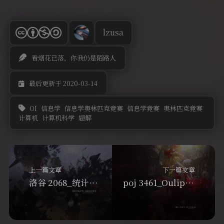
lzusa
看烟花已落，你我仍是陌路人
最后更新于 2020-03-14
OI
信息学
信息学奥林匹克竞赛
信息学竞赛
奥林匹克竞赛
计算机
计算机科学
题解
上一篇文章
下一篇文章
洛谷 2068_统计和_树状数组
poj 3461_Oulipo_KMP