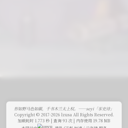
形如野马色如碳，千书木兰太上权。——seyi「豕史诗」
Copyright © 2017-2026 lzusa All Rights Reserved.
加载耗时 1.773 秒 | 查询 93 次 | 内存使用 19.78 MB
本网站由
提供 CDN 加速 / 云存储 服务