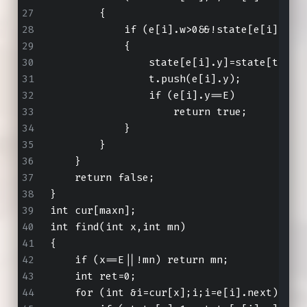
        {
            if (e[i].w>0&&!state[e[i].y])
            {
                state[e[i].y]=state[tt]+1
                t.push(e[i].y);
                if (e[i].y==E)
                    return true;
            }
        }
    }
    return false;
}
int cur[maxn];
int find(int x,int mn)
{
    if (x==E||!mn) return mn;
    int ret=0;
    for (int &i=cur[x];i;i=e[i].next)