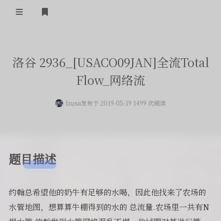
登录
首页
洛谷 2936_[USACO09JAN]全流Total
留言板
Flow_网络流
友人帐
lzusa
发布于 2019-05-19 1499 次阅读
一言
归档
题目描述
关于
约翰总希望他的奶牛有足够的水喝，因此他找来了农场的
水管地图，想算算牛棚得到的水的 总流量.农场里一共有N