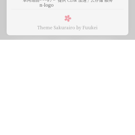
Theme Sakurairo
by Fuukei
Comments
NOTHING
To trace the bright moonlight