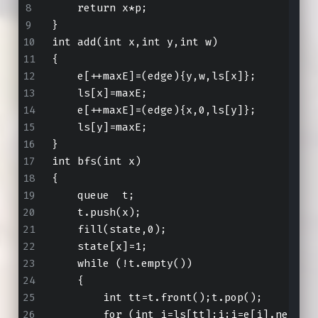
    return x*p;
}
int add(int x,int y,int w)
{
    e[++maxE]=(edge){y,w,ls[x]};
    ls[x]=maxE;
    e[++maxE]=(edge){x,0,ls[y]};
    ls[y]=maxE;
}
int bfs(int x)
{
    queue 
 t;
    t.push(x);
    fill(state,0);
    state[x]=1;
    while (!t.empty())
    {
        int tt=t.front();t.pop();
        for (int i=ls[tt];i;i=e[i].next)