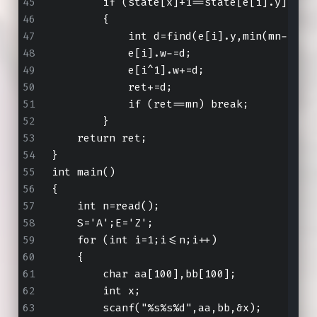
        if (state[x]+1==state[e[i].y]&&e[
        {
            int d=find(e[i].y,min(mn-ret,
            e[i].w-=d;
            e[i^1].w+=d;
            ret+=d;
            if (ret==mn) break;
        }
    return ret;
}
int main()
{
    int n=read();
    S='A';E='Z';
    for (int i=1;i<=n;i++)
    {
        char aa[100],bb[100];
        int x;
        scanf("%s%s%d",aa,bb,&x);