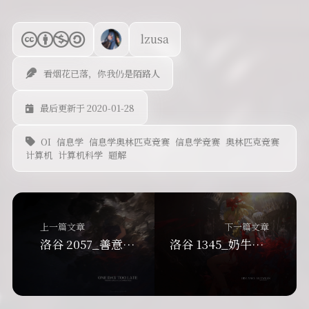
lzusa
看烟花已落，你我仍是陌路人
最后更新于 2020-01-28
OI
信息学
信息学奥林匹克竞赛
信息学竞赛
奥林匹克竞赛
计算机
计算机科学
题解
上一篇文章
下一篇文章
洛谷 2057_善意的投票_网络流
洛谷 1345_奶牛的电信Telecowmunication_网络流