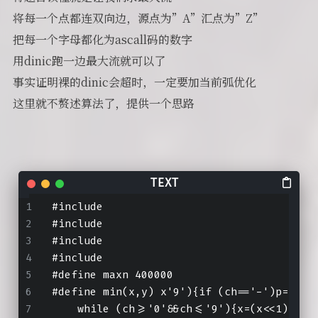
将每一个点都连双向边，源点为”A”汇点为”Z”
把每一个字母都化为ascall码的数字
用dinic跑一边最大流就可以了
事实证明裸的dinic会超时，一定要加当前弧优化
这里就不赘述算法了，提供一个思路
#include 
#include 
#include 
#include 
#define maxn 400000
#define min(x,y) x
'9'){if (ch=='-')p=-1;c
    while (ch>='0'&&ch<='9'){x=(x<<1)+(x<