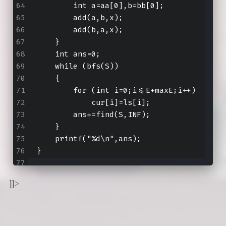
        int a=aa[0],b=bb[0];
        add(a,b,x);
        add(b,a,x);
    }
    int ans=0;
    while (bfs(S))
    {
        for (int i=0;i<=E+maxE;i++) 
            cur[i]=ls[i];
        ans+=find(S,INF);
    }
    printf("%d\n",ans);
}
]]>