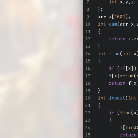
int
 x,y,z;
};
arr a[
1001
];
int
cam
(arr x,
{
return
 x.z
}
int
find
(
int
 x
{
if
 (!f[x])
    f[x]=
find
(
return
 f[x
}
int
insert
(
int
{
if
 (
find
(x
    {
        f[
find
return