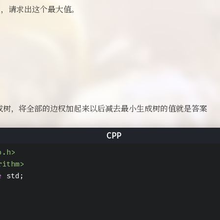
)最大，请求出这个最大值。
成树，将全部的边权加起来以后减去最小生成树的值就是答案
o.h>
rithm>
e
 std;