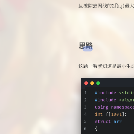
且被除去网线的Σf(i,j
思路
这题一看就知道是最小生
#
include
<stdi
#
include
<algo
using
namespac
int
 f[
1001
];
struct
arr
{