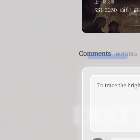
上一篇文章
SSL 2250_面积_
Comments
NOTHING
To trace the brig