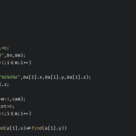
l=
0
;
d"
,&n,&m);
=
1
;i<=m;i++)
"%d%d%d"
,&a[i].x,&a[i].y,&a[i].z);
].z;
+m
+1
,cam);
tot=
0
;
=
1
;i<=m;i++)
nd
(a[i].x)!=
find
(a[i].y))