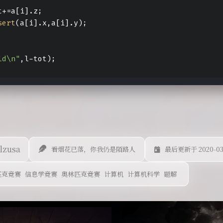
t+=a[i].z;
sert
(a[i].x,a[i].y);
ld\n"
,l-tot);
lzusa
看烟花已落，你我仍是陌路人
最后更新于 2020-03
匹克竞赛
信息学竞赛
奥林匹克竞赛
计算机
计算机科学
题解