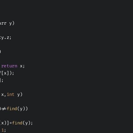
arr y)
<y.z;
)
 
return
 x;
f[x]);
];
 x,
int
 y)
)!=
find
(y))
(x)]=
find
(y);
1
;