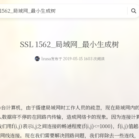
页
留言板
友人帐
一言
归档
关于
L 1562_局域网_最小生成树
搜
索
SSL 1562_局域网_最小生成树
lzusa
发布于 2019-05-15 1603 次阅读
100)台计算机，由于搭建局域网时工作人员的疏忽，现在局域网
么数据将不停的在回路内传输，造成网络卡的现象。因为连接计
i,j)表示i,j之间连接的畅通程度(f(i,j)<=1000)，f(i,j)
,j之间无网线连接。现在我们需要解决回路问题，我们将除去一些连