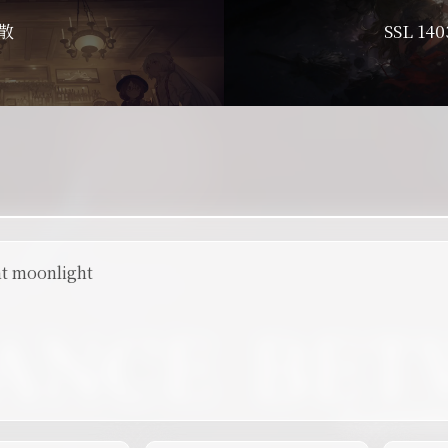
离散
SSL 1
ht moonlight