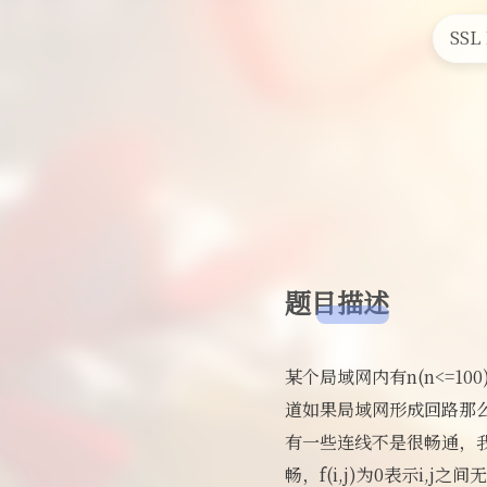
首
SS
题目描述
某个局域网内有n(n<=
道如果局域网形成回路那
有一些连线不是很畅通，我们用f(
畅，f(i,j)为0表示i