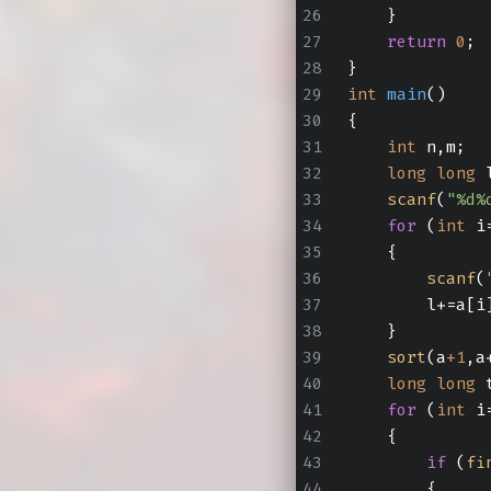
    }
return
0
;
}
int
main
()
{
int
 n,m;
long
long
 
scanf
(
"%d%
for
 (
int
 i
    {
scanf
(
        l+=a[i
    }
sort
(a
+1
,a
long
long
 
for
 (
int
 i
    {
if
 (
fi
        {