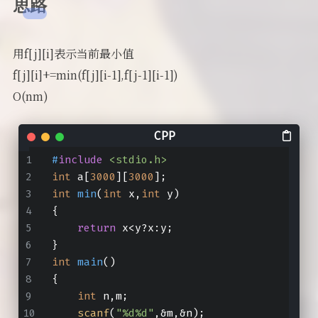
思路
用f[j][i]表示当前最小值
f[j][i]+=min(f[j][i-1],f[j-1][i-1])
O(nm)
#
include
<stdio.h>
int
 a[
3000
][
3000
];
int
min
(
int
 x,
int
 y)
{
return
 x<y?x:y;
}
int
main
()
{
int
 n,m;
scanf
(
"%d%d"
,&m,&n);