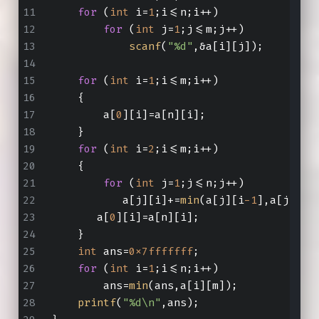
for
 (
int
 i=
1
;i<=n;i++)
for
 (
int
 j=
1
;j<=m;j++)
scanf
(
"%d"
,&a[i][j]);
for
 (
int
 i=
1
;i<=m;i++)
    {
        a[
0
][i]=a[n][i];
    }
for
 (
int
 i=
2
;i<=m;i++)
    {
for
 (
int
 j=
1
;j<=n;j++)
           a[j][i]+=
min
(a[j][i
-1
],a[j
-1
][
       a[
0
][i]=a[n][i];
    }
int
 ans=
0x7fffffff
;
for
 (
int
 i=
1
;i<=n;i++)
        ans=
min
(ans,a[i][m]);
printf
(
"%d\n"
,ans);