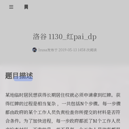
登录
首页
洛谷 1130_红pai_dp
留言板
lzusa
发布于 2019-05-13 1458 次阅读
友人帐
一言
题目描述
归档
关于
某地临时居民想获得长期居住权就必须申请拿到红牌。获
得红牌的过程是相当复杂 ，一共包括N个步骤。每一步骤
都由政府的某个工作人员负责检查你所提交的材料是否符
合条件。为了加快进程，每一步政府都派了M个工作人员