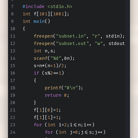
#
include
<stdio.h>
int
 f[
101
][
1001
];
int
main
()
{
freopen
(
"subset.in"
, 
"r"
, stdin);
freopen
(
"subset.out"
, 
"w"
, stdout);
int
 n,s;
scanf
(
"%d"
,&n);
    s=n*(n
+1
)/
2
;
if
 (s%
2
==
1
) 
    {
printf
(
"0\n"
);
return
0
;
    }
    f[
1
][
0
]=
1
;
    f[
1
][
1
]=
1
;
for
 (
int
 i=
2
;i<=n;i++)
for
 (
int
 j=
0
;j<=s;j++)