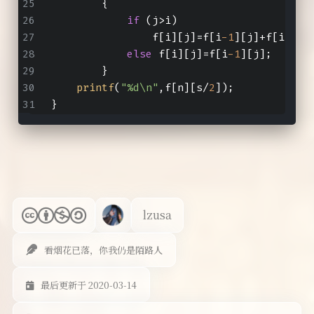
        {
if
 (j>i)
                f[i][j]=f[i
-1
][j]+f[i
-1
][
else
 f[i][j]=f[i
-1
][j];
        }
printf
(
"%d\n"
,f[n][s/
2
]);
}
lzusa
看烟花已落，你我仍是陌路人
最后更新于 2020-03-14