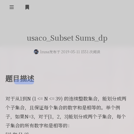
登录
首页
usaco_Subset Sums_dp
留言板
lzusa
发布于 2019-05-11 1551 次阅读
友人帐
一言
题目描述
归档
关于
对于从1到N (1 <= N <= 39) 的连续整数集合，能划分成两
个子集合，且保证每个集合的数字和是相等的。举个例
子，如果N=3，对于{1，2，3}能划分成两个子集合，每个
子集合的所有数字和是相等的：