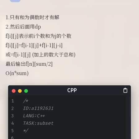
1.只有和为偶数时才有解
2.然后后面用dp
f[i][j]表示前i个数和为j的个数
f[i][j]=f[i-1][j]+f[i-1][j-i]
或=f[i-1][j] (加上的数大于总和)
最后输出f[n][sum/2]
O(n*sum)
/*
ID:a1192631
LANG:C++
TASK:subset
*/