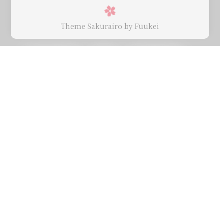
Theme Sakurairo
by Fuukei
Comments
NOTHING
To trace the bright moonlight