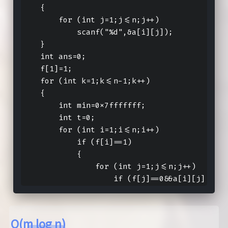
    {

        for (int j=1;j<=n;j++)

            scanf("%d",&a[i][j]);

    }

    int ans=0;

    f[1]=1;

    for (int k=1;k<=n-1;k++)

    {

        int min=0x7fffffff;

        int t=0;

        for (int i=1;i<=n;i++)

            if (f[i]==1)

            {

                for (int j=1;j<=n;j++)

                    if (f[j]==0&&a[i][j]
O(m log n)