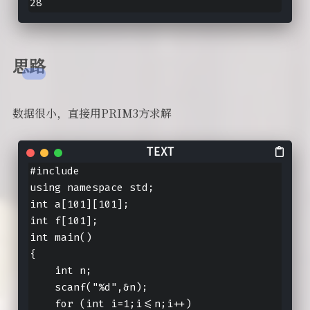
28
思路
数据很小，直接用PRIM3方求解
#include 
using namespace std;

int a[101][101];

int f[101];

int main()

{

    int n;

    scanf("%d",&n);

    for (int i=1;i<=n;i++)
