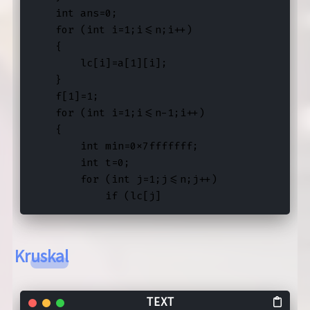
    int ans=0;

    for (int i=1;i<=n;i++)

    {

        lc[i]=a[1][i];

    }

    f[1]=1;

    for (int i=1;i<=n-1;i++)

    {

        int min=0x7fffffff;

        int t=0;

        for (int j=1;j<=n;j++)

            if (lc[j]
Kruskal