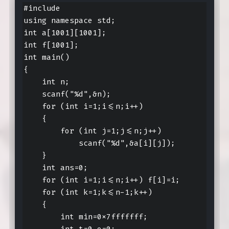
#include 
using namespace std;

int a[1001][1001];

int f[1001];

int main()

{

    int n;

    scanf("%d",&n);

    for (int i=1;i<=n;i++)

    {

        for (int j=1;j<=n;j++)

            scanf("%d",&a[i][j]);

    }

    int ans=0;

    for (int i=1;i<=n;i++) f[i]=i;

    for (int k=1;k<=n-1;k++)

    {

        int min=0x7fffffff;

        int t=0,o=0;
