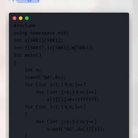
#include 
using namespace std;

int a[5001][5001];

int f[5001],lc[5001],m[5001];

int main()

{

    int n;

    scanf("%d",&n);

    for (int i=1;i<=n;i++)

        for (int j=1;j<=n;j++)

            a[i][j]=0x7fffffff;

    for (int i=1;i<=n;i++)

    {

        for (int j=1;j<=n;j++)

            scanf("%d",&a[i][j]);

    }
