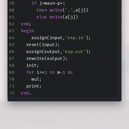
if
 j=maxn-p+
1
then
write
(
'.'
,a[j])
else
write
(a[j])
end
;
begin
    assign(input,
'exp.in'
);
  reset(input);
  assign(output,
'exp.out'
);
  rewrite(output);
  init;
for
 i:=
1
to
 m-
1
do
    mul;
  print;
end
.