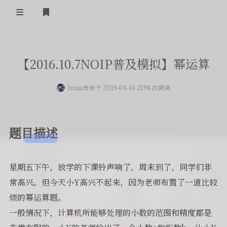
登录
首页
【2016.10.7NOIP普及模拟】幂运算
留言板
lzusa
发布于 2019-04-14 1598 次阅读
友人帐
一言
题目描述
归档
关于
星期五下午，放学的下课铃声响了，周末到了，同学们非
常高兴。但今天小Y高兴不起来，因为老师布置了一道比较
烦的幂运算题。
一般情况下，计算机所能够处理的小数的范围和精度都是