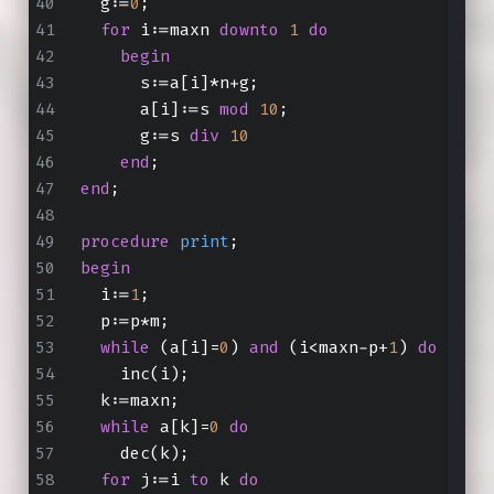
  g:=
0
;
for
 i:=maxn 
downto
1
do
begin
      s:=a[i]*n+g;
      a[i]:=s 
mod
10
;
      g:=s 
div
10
end
;
end
;
procedure
print
;
begin
  i:=
1
;
  p:=p*m;
while
 (a[i]=
0
) 
and
 (i<maxn-p+
1
) 
do
    inc(i);
  k:=maxn;
while
 a[k]=
0
do
    dec(k);
for
 j:=i 
to
 k 
do