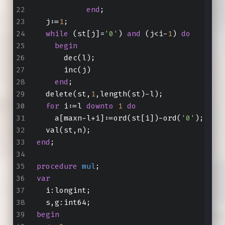
end
;
  j:=
1
;
while
 (st[j]=
'0'
) 
and
 (j<i-
1
) 
do
begin
      dec(l);
      inc(j)
end
;
  delete(st,
1
,length(st)-l);
for
 i:=l 
downto
1
do
    a[maxn-l+i]:=ord(st[i])-ord(
'0'
);
  val(st,n);
end
;
procedure
mul
;
var
  i:longint;
  s,g:int64;
begin