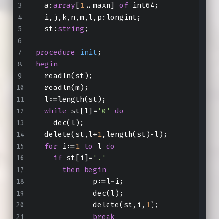
  a:
array
[
1
..maxn] 
of
 int64;
  i,j,k,n,m,l,p:longint;
  st:
string
;
procedure
init
;
begin
  readln(st);
  readln(m);
  l:=length(st);
while
 st[l]=
'0'
do
    dec(l);
  delete(st,l+
1
,length(st)-l);
for
 i:=
1
to
 l 
do
if
 st[i]=
'.'
then
begin
             p:=l-i;
             dec(l);
             delete(st,i,
1
);
break