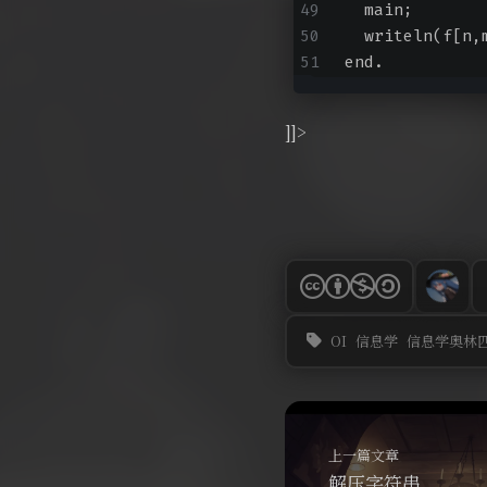
  main;
  writeln(f[n,
end.
]]>
OI
信息学
信息学奥林
上一篇文章
解压字符串