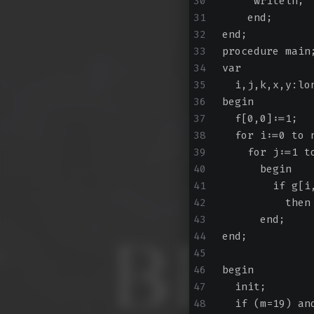
     writeln;
    end;
end;
procedure main
var
  i,j,k,x,y:lo
begin
  f[0,0]:=1;
  for i:=0 to 
    for j:=1 t
      begin
        if g[i
          then
      end;
end;
begin
  init;
  if (m=19) an