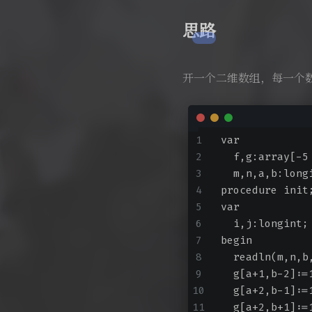
思路
开一个二维数组，每一个
var
  f,g:array[-5
  m,n,a,b:long
procedure init
var
  i,j:longint;
begin
  readln(m,n,b
  g[a+1,b-2]:=
  g[a+2,b-1]:=
  g[a+2,b+1]:=