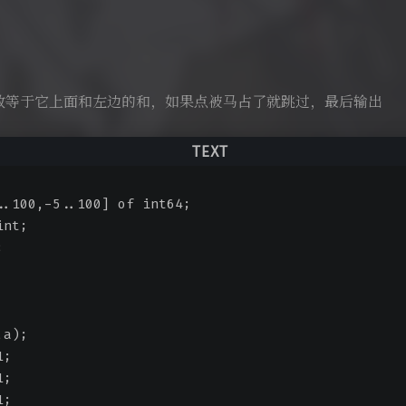
数等于它上面和左边的和，如果点被马占了就跳过，最后输出
..100,-5..100] of int64;
int;
;
,a);
1;
1;
1;