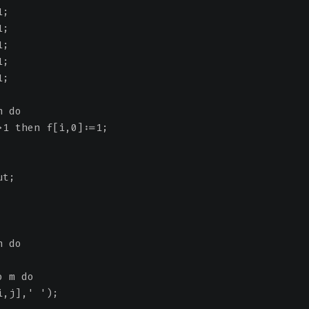
1;
1;
1;
1;
1;
n do
>1 then f[i,0]:=1;
ut;
n do
o m do
i,j],' ');