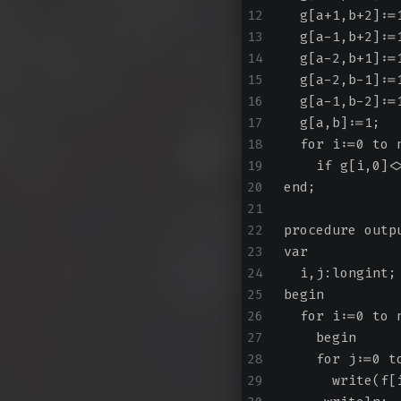
  g[a+1,b+2]:=
  g[a-1,b+2]:=
  g[a-2,b+1]:=
  g[a-2,b-1]:=
  g[a-1,b-2]:=
  g[a,b]:=1;
  for i:=0 to 
    if g[i,0]<
end;
procedure outp
var
  i,j:longint;
begin
  for i:=0 to 
    begin
    for j:=0 t
      write(f[