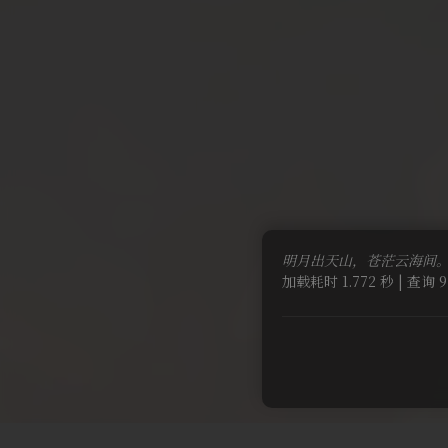
明月出天山，苍茫云海间
加载耗时 1.772 秒 | 查询 9