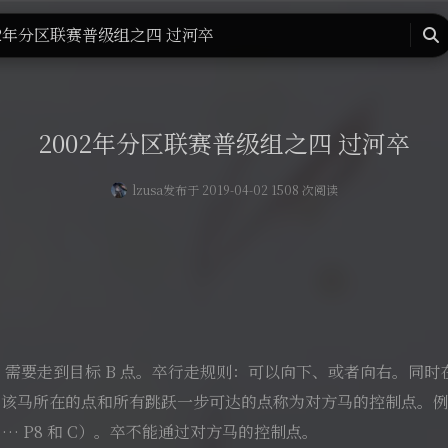
页
留言板
友人帐
一言
归档
关于
02年分区联赛普级组之四 过河卒
搜
索
2002年分区联赛普级组之四 过河卒
lzusa
发布于 2019-04-02 1508 次阅读
，需要走到目标 B 点。卒行走规则：可以向下、或者向右。同
该马所在的点和所有跳跃一步可达的点称为对方马的控制点。例如
2 … P8 和 C）。卒不能通过对方马的控制点。