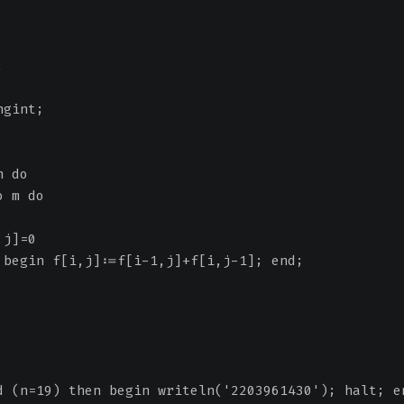
;
ngint;
n do
o m do
,j]=0
 begin f[i,j]:=f[i-1,j]+f[i,j-1]; end;
d (n=19) then begin writeln('2203961430'); halt; e