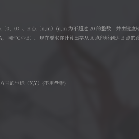
，0）、B 点（n,m）(n,m 为不超过 20 的整数，并由键
>A，同时C<>B）。现在要求你计算出卒从 A 点能够到达 B 点
方马的坐标（X,Y）{不用盘错}
。