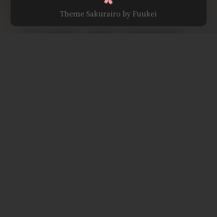
Theme Sakurairo
by Fuukei
Comments
NOTHING
To trace the bright moonlight