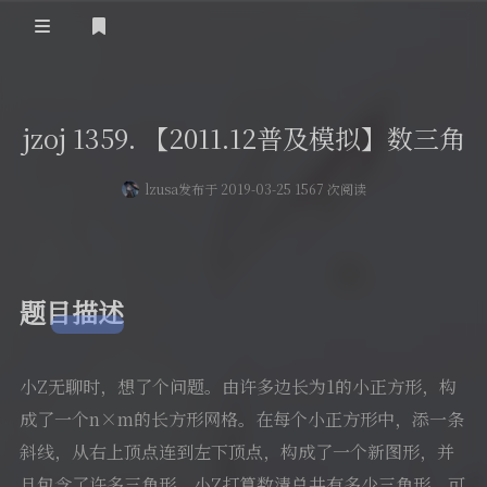
登录
首页
jzoj 1359. 【2011.12普及模拟】数三角
留言板
lzusa
发布于 2019-03-25 1567 次阅读
友人帐
一言
归档
题目描述
关于
小Z无聊时，想了个问题。由许多边长为1的小正方形，构
成了一个n×m的长方形网格。在每个小正方形中，添一条
斜线，从右上顶点连到左下顶点，构成了一个新图形，并
且包含了许多三角形。小Z打算数清总共有多少三角形，可