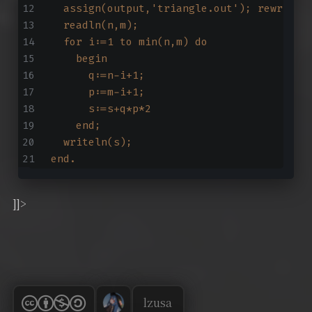
  assign(output,'triangle.out'); rewrite(
  readln(n,m);
  for i:=1 to min(n,m) do
    begin
      q:=n-i+1;
      p:=m-i+1;
      s:=s+q*p*2
    end;
  writeln(s);
end.
]]>
lzusa