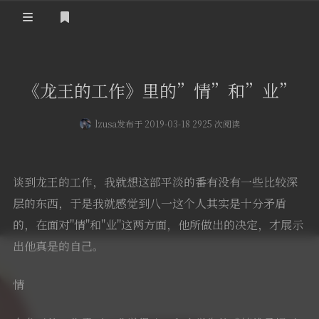
登录
首页
《龙王的工作》里的”情”和”业”
留言板
lzusa
发布于 2019-03-18 2925 次阅读
友人帐
一言
谈到龙王的工作，我就想这部平淡的番有没有一些比较深
归档
层的东西，于是我就感觉到八一这个人其实是十分矛盾
的，在面对"情"和"业"这两方面，他所做出的决定，才展示
关于
出他真是的自己。
情