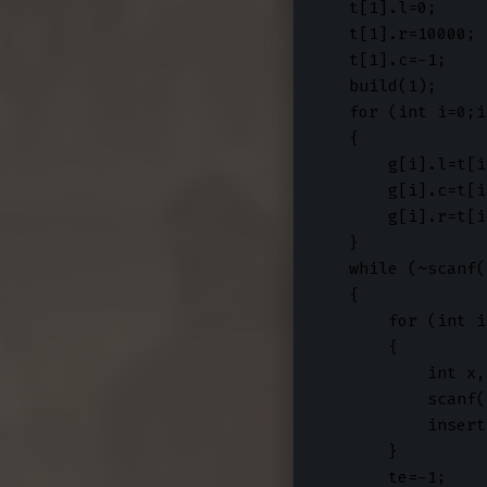
    t[1].l=0;

    t[1].r=10000;

    t[1].c=-1;

    build(1);

    for (int i=0;i
    {

        g[i].l=t[i
        g[i].c=t[i
        g[i].r=t[i
    }

    while (~scanf(
    {

        for (int i
        {

            int x,
            scanf(
            insert
        }

        te=-1;
