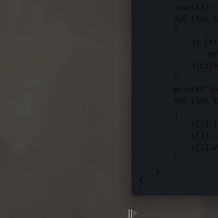
        count(1);

        for (int i
        {

            if (fl
                pr
            fl[i]=0
        }  

        printf("\n
        for (int i
        {

            t[i].l
            t[i].c
            t[i].r
        }

    }

}
]]>