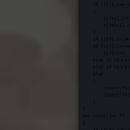
    if (t[f].c!=-1
    {

        t[f*2].c=t
        t[f*2+1].c
    }

    if (t[f].l+1!=
    if (t[f].l==x&
        t[f].c=c;

    else if (x>=m)
    else if (y<=m)
    else 

    {

        insert(f*2
        insert(f*2
    }

}

int count(int f)

{

    if (t[f].c!=-1)