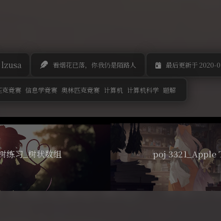
lzusa
看烟花已落，你我仍是陌路人
最后更新于 2020-01
匹克竞赛
信息学竞赛
奥林匹克竞赛
计算机
计算机科学
题解
_线段树练习_树状数组
poj 3321_Appl