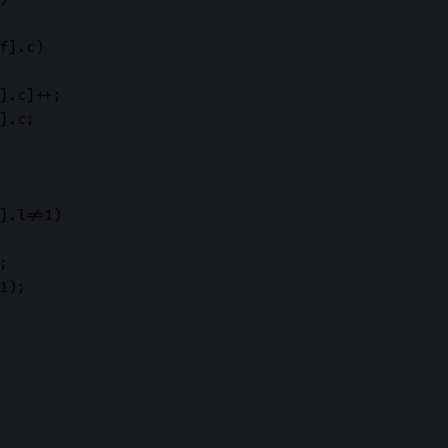
f].c)

].c]++;

].c;

].l!=1)



1);
