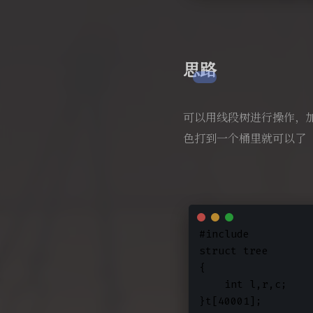
思路
可以用线段树进行操作，加
色打到一个桶里就可以了
#include 
struct tree

{

    int l,r,c;

}t[40001];
