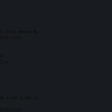
].l==1) return 0;

t[f].l)/2;

;

].r;

nt x,int y,int c)

t[f].l)/2;
