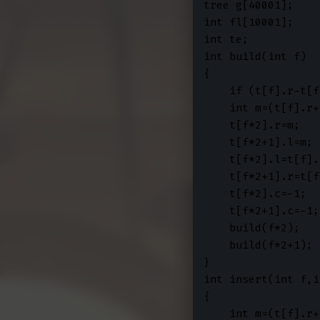
tree g[40001];

int fl[10001];

int te;

int build(int f)

{

    if (t[f].r-t[f
    int m=(t[f].r+
    t[f*2].r=m;

    t[f*2+1].l=m;

    t[f*2].l=t[f].l
    t[f*2+1].r=t[f
    t[f*2].c=-1;

    t[f*2+1].c=-1;

    build(f*2);

    build(f*2+1);

}

int insert(int f,i
{

    int m=(t[f].r+