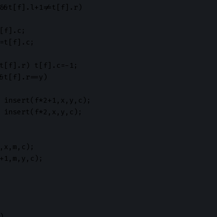
&&t[f].l+1!=t[f].r)

[f].c;

=t[f].c;

t[f].r) t[f].c=-1;

&t[f].r==y)

 insert(f*2+1,x,y,c);

 insert(f*2,x,y,c);  

,x,m,c);

+1,m,y,c);


