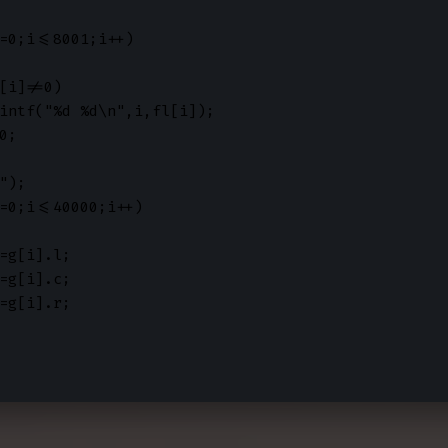
=0;i<=8001;i++)

[i]!=0)

intf("%d %d\n",i,fl[i]);

;

");

=0;i<=40000;i++)

=g[i].l;

=g[i].c;

=g[i].r;
