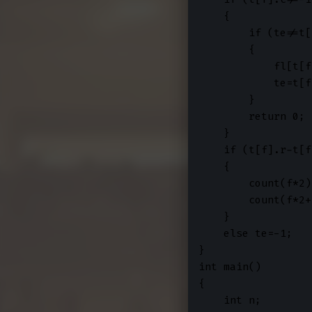
    {

        if (te!=t[
        {

            fl[t[f
            te=t[f
        }

        return 0;

    }

    if (t[f].r-t[f
    {

        count(f*2);
        count(f*2+
    }

    else te=-1;

}

int main()

{

    int n;
