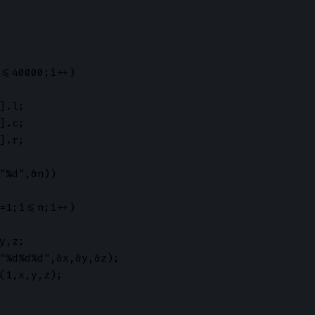
<=40000;i++)

].l;

].c;

].r;

"%d",&n))

=1;i<=n;i++)

y,z;

"%d%d%d",&x,&y,&z);

(1,x,y,z);
