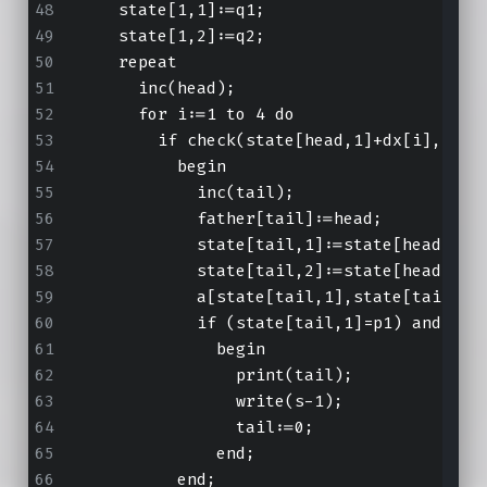
    state[1,1]:=q1;
    state[1,2]:=q2;
    repeat
      inc(head);
      for i:=1 to 4 do
        if check(state[head,1]+dx[i],stat
          begin
            inc(tail);
            father[tail]:=head;
            state[tail,1]:=state[head,1]+
            state[tail,2]:=state[head,2]+
            a[state[tail,1],state[tail,2]
            if (state[tail,1]=p1) and (st
              begin
                print(tail);
                write(s-1);
                tail:=0;
              end;
          end;