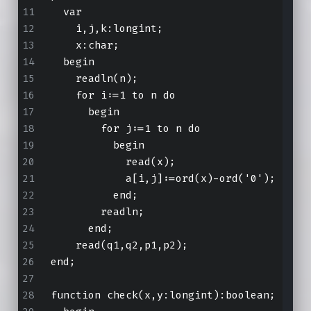
  var
    i,j,k:longint;
    x:char;
  begin
    readln(n);
    for i:=1 to n do
      begin
        for j:=1 to n do
          begin
            read(x);
            a[i,j]:=ord(x)-ord('0');
          end;
        readln;
      end;
    read(q1,q2,p1,p2);
end;
function check
(x,y:longint):boolean;