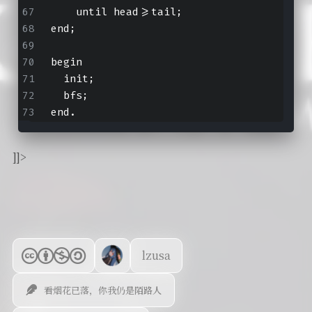
    until head>=tail;
end;
begin
  init;
  bfs;
end.
]]>
lzusa
看烟花已落，你我仍是陌路人