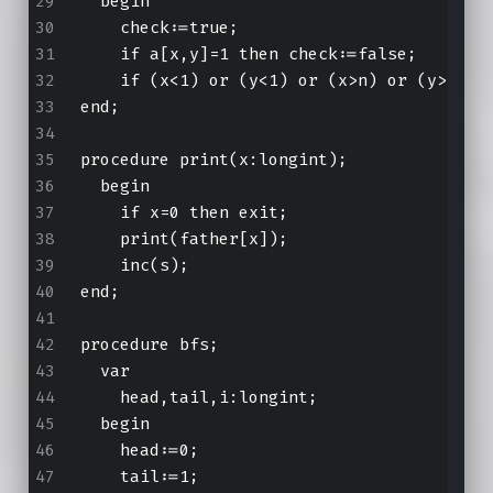
  begin
    check:=true;
    if a[x,y]=1 then check:=false;
    if (x<1) or (y<1) or (x>n) or (y>n) t
end;
procedure print
(x:longint);
  begin
    if x=0 then exit;
    print(father[x]);
    inc(s);
end;
procedure bfs;
  var
    head,tail,i:longint;
  begin
    head:=0;
    tail:=1;