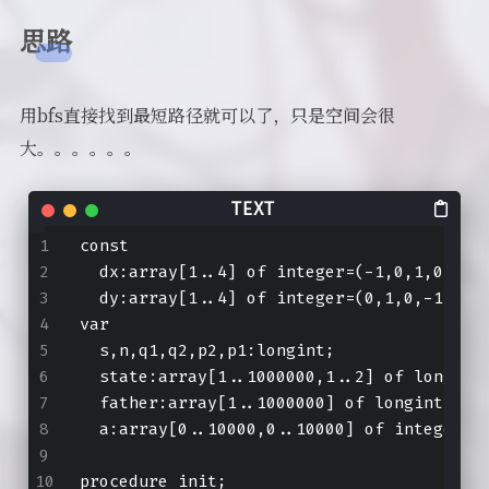
思路
用bfs直接找到最短路径就可以了，只是空间会很
大。。。。。。
const
  dx:array[1..4] of integer=(-1,0,1,0);
  dy:array[1..4] of integer=(0,1,0,-1);
var
  s,n,q1,q2,p2,p1:longint;
  state:array[1..1000000,1..2] of longint
  father:array[1..1000000] of longint;
  a:array[0..10000,0..10000] of integer;
procedure init;