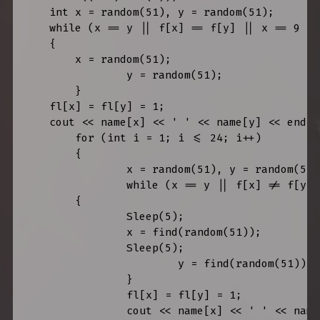
    int x = random(51), y = random(51);

    while (x == y || f[x] == f[y] || x == 9 ||
    {

    	x = random(51);

		y = random(51);

	}

    fl[x] = fl[y] = 1;

    cout << name[x] << ' ' << name[y] << endl;

	for (int i = 1; i <= 24; i++)

	{

		x = random(51), y = random(51);

   		while (x == y || f[x] != f[y] || x == 9 || y == 9 || fl[x] == 1 || fl[y] == 1)

    	{

    		Sleep(5);

    		x = find(random(51));

    		Sleep(5);

			y = find(random(51));

		}

		fl[x] = fl[y] = 1;

   		cout << name[x] << ' ' << name[y] << endl;
