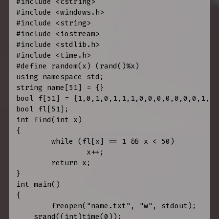
#include <cstring>

#include <windows.h>

#include <string>

#include <iostream>

#include <stdlib.h>

#include <time.h>

#define random(x) (rand()%x)

using namespace std;

string name[51] = {} 

bool f[51] = {1,0,1,0,1,1,1,0,0,0,0,0,0,0,1,1,
bool fl[51];

int find(int x)

{

	while (fl[x] == 1 && x < 50)

		x++;

	return x;

}

int main()

{

	freopen("name.txt", "w", stdout);

    srand((int)time(0));
