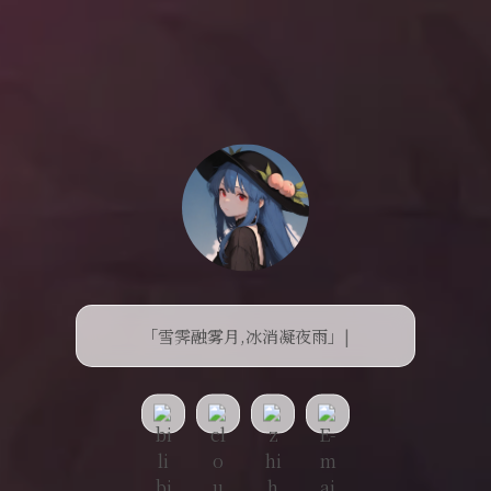
「雪霁融雾月,冰消凝夜雨」
|