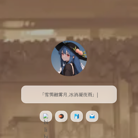
「雪霁融雾月,冰消凝夜雨」
|