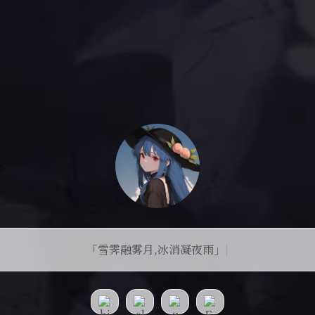
「雪霁融雾月,冰消凝夜雨」
|