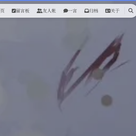
页
留言板
友人帐
一言
归档
关于
搜
索